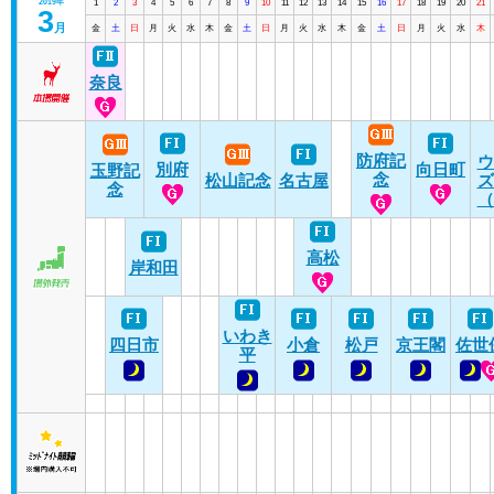
2019年
1
2
3
4
5
6
7
8
9
10
11
12
13
14
15
16
17
18
19
20
21
3
月
金
土
日
月
火
水
木
金
土
日
月
火
水
木
金
土
日
月
火
水
木
奈良
防府記
ウ
別府
向日町
玉野記
念
松山記念
名古屋
ズ
念
（
高松
岸和田
いわき
四日市
小倉
松戸
京王閣
佐世
平