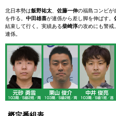
北日本勢は
飯野祐太
、
佐藤一伸
の福島コンビが
を作る。
中田雄喜
が連係から差し脚を伸ばす。
結束して行く。実績ある
柴崎淳
の攻めにも警戒
連係。
概定番組表