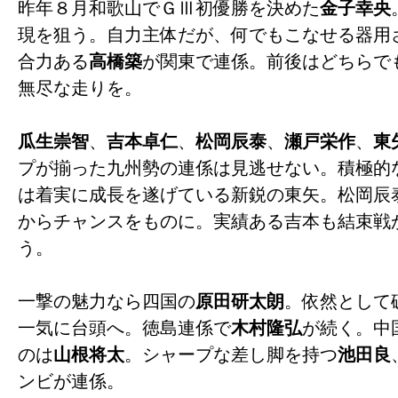
昨年８月和歌山でＧⅢ初優勝を決めた
金子幸央
現を狙う。自力主体だが、何でもこなせる器用
合力ある
高橋築
が関東で連係。前後はどちらで
無尽な走りを。
瓜生崇智
、
吉本卓仁
、
松岡辰泰
、
瀬戸栄作
、
東
プが揃った九州勢の連係は見逃せない。積極的
は着実に成長を遂げている新鋭の東矢。松岡辰
からチャンスをものに。実績ある吉本も結束戦
う。
一撃の魅力なら四国の
原田研太朗
。依然として
一気に台頭へ。徳島連係で
木村隆弘
が続く。中
のは
山根将太
。シャープな差し脚を持つ
池田良
ンビが連係。