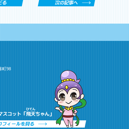
篠町
98